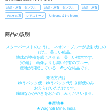
結晶・原石 タンブル
結晶・原石 タンブル
結晶 原石
その他の石
レアストーン
Universe & the Moon
商品の説明
スターバーストのように ネオン・ブルーが放射状にの
びた、美しい結晶。
地球の神秘を感じさせる 美しい標本です。
実物は 画像よりも濃い特有のブルー。
産地が消滅している 希少な結晶です。
発送方法は
ゆうパック便・ゆうパック代引き郵便のみ
おえらびいただけます。
繊細なかがやきをおたのしみくださいませ。
◆産地◆
★Wagholi Mine, India