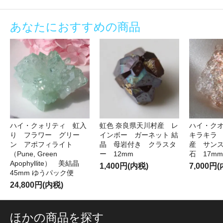
あなたにおすすめの商品
ハイ・クォリティ 虹入
虹色 奈良県天川村産 レ
ハイ・ク
り フラワー グリー
インボー ガーネット 結
キラキラ
ン アポフィライト
晶 母岩付き クラスタ
産 サン
（Pune, Green
ー 12mm
石 17mm
Apophyllite） 美結晶
1,400円(内税)
7,000円
45mm ゆうパック便
24,800円(内税)
ほかの商品を探す