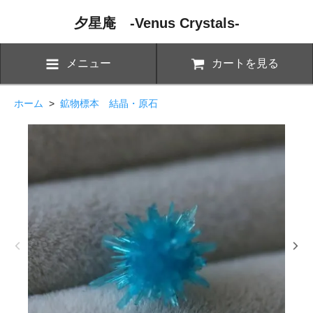
夕星庵 -Venus Crystals-
メニュー
カートを見る
ホーム
>
鉱物標本 結晶・原石