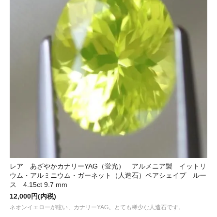
レア あざやかカナリーYAG（蛍光） アルメニア製 イットリ
ウム・アルミニウム・ガーネット（人造石）ペアシェイプ ルー
ス 4.15ct 9.7 mm
12,000円(内税)
ネオンイエローが眩い、カナリーYAG。とても稀少な人造石です。