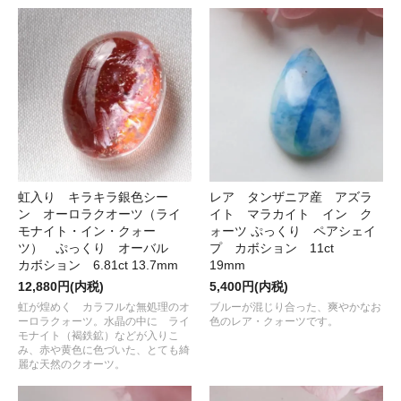
虹入り キラキラ銀色シー
レア タンザニア産 アズラ
ン オーロラクオーツ（ライ
イト マラカイト イン ク
モナイト・イン・クォー
ォーツ ぷっくり ペアシェイ
ツ） ぷっくり オーバル
プ カボション 11ct
カボション 6.81ct 13.7mm
19mm
12,880円(内税)
5,400円(内税)
虹が煌めく カラフルな無処理のオ
ブルーが混じり合った、爽やかなお
ーロラクォーツ。水晶の中に ライ
色のレア・クォーツです。
モナイト（褐鉄鉱）などが入りこ
み、赤や黄色に色づいた、とても綺
麗な天然のクオーツ。