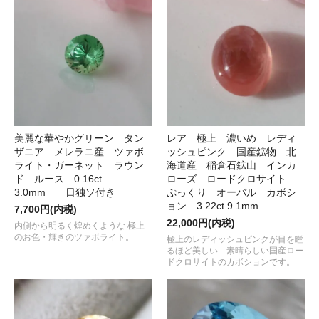
美麗な華やかグリーン タン
レア 極上 濃いめ レディ
ザニア メレラニ産 ツァボ
ッシュピンク 国産鉱物 北
ライト・ガーネット ラウン
海道産 稲倉石鉱山 インカ
ド ルース 0.16ct
ローズ ロードクロサイト
3.0mm 日独ソ付き
ぷっくり オーバル カボシ
ョン 3.22ct 9.1mm
7,700円(内税)
22,000円(内税)
内側から明るく煌めくような 極上
のお色・輝きのツァボライト。
極上のレディッシュピンクが目を瞠
るほど美しい 素晴らしい国産ロー
ドクロサイトのカボションです。