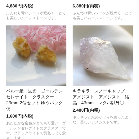
4,880円(内税)
6,880円(内税)
ふんわり青いシーンが煌めく とて
ふんわり青いシーンが煌めく とて
も美しいムーンストーンです。
も美しいムーンストーンです。
ペルー産 蛍光 ゴールデン
キラキラ スノーキャップ・
セレナイト クラスター
アメジスト アメシスト 結
23mm 2個セット ゆうパック
晶 43mm レタパ以外〇
便
2,480円(内税)
1,600円(内税)
キラキラと氷のかけらを纏ったよう
な、美しいアメシストです。
あたたかな蜜色がとても可愛い ゴ
ールデンセレナイトのクラスターで
す。ブラックライトで黄色っぽく蛍
光します。