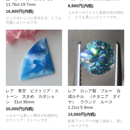
11.76ct 19.7mm
8,880円(内税)
16,800円(内税)
ミルキーホワイトに金色の光が煌め
く とても美しいクォーツです。
ピンクオレンジに蛍光する、とても
可愛いオパールです。
レア 青空 ビクトリア・ス
レア ロシア製 ブルー 合
トーン 大きめ カボショ
成ルチル （チタニア ダイ
ン 31ct 36mm
ヤ） ラウンド ルース
1.21ct 5.9mm
20,000円(内税)
14,000円(内税)
シルキーな美しい輝きが幻想的な、
ビクトリア・ストーンです。
虹色ファイアーが眩く煌めく、美し
いルースです。