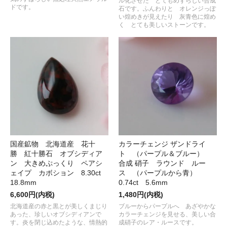
ル化させた とてもめずらしい合成
ドです。
石です。ふんわりと オレンジっぽ
い煌めきが見えたり 灰青色に煌め
く とても美しいストーンです。
国産鉱物 北海道産 花十
カラーチェンジ ザンドライ
勝 紅十勝石 オブシディア
ト （パープル＆ブルー）
ン 大きめぷっくり ペアシ
合成 硝子 ラウンド ルー
ェイプ カボション 8.30ct
ス （パープルから青）
18.8mm
0.74ct 5.6mm
6,600円(内税)
1,480円(内税)
北海道産の赤と黒とが美しくまじり
ブルーからパープルへ あざやかな
あった、珍しいオブシディアンで
カラーチェンジを見せる、美しい合
す。炎を閉じ込めたような、情熱的
成硝子のレア・ルースです。