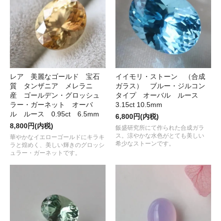
レア 美麗なゴールド 宝石
イイモリ・ストーン （合成
質 タンザニア メレラニ
ガラス） ブルー・ジルコン
産 ゴールデン・グロッシュ
タイプ オーバル ルース
ラー・ガーネット オーバ
3.15ct 10.5mm
ル ルース 0.95ct 6.5mm
6,800円(内税)
8,800円(内税)
飯盛研究所にて作られた合成ガラ
ス。涼やかな水色がとても美しい
華やかなイエローゴールドにキラキ
希少なストーンです。
ラと煌めく、美しい輝きのグロッシ
ュラー・ガーネットです。