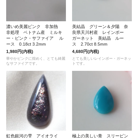
濃いめ美麗ピンク 非加熱
美結晶 グリーン＆夕陽 奈
非処理 ベトナム産 ミルキ
良県天川村産 レインボー
ー・ピンク・サファイア ル
ガーネット 美結晶 ルー
ース 0.18ct 3.2mm
ス 2.70ct 8.5mm
1,980円(内税)
4,680円(内税)
華やかピンクに煌めく、とても綺麗
とても美しいレインボー・ガーネッ
なサファイアです。
トです。
虹色銀河の雫 アイオライ
極上の美しい青 スリーピン