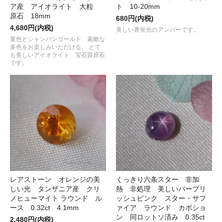
ア産 アイオライト 大粒
ト 10-20mm
原石 18mm
680円(内税)
4,680円(内税)
美しい青蛍光のアンバーです。
菫色とシャンパンゴールド 素敵な
多色をお楽しみいただける、 とて
も美しいアイオライト 宝石質原石
です。
レアストーン オレンジの美
くっきり六条スター 非加
しい光 タンザニア産 クリ
熱 非処理 美しいパープリ
ノヒューマイト ラウンド ル
ッシュピンク スター・サフ
ース 0.32ct 4.1mm
ァイア ラウンド カボショ
ン 同ロットソ済み 0.35ct
2,480円(内税)