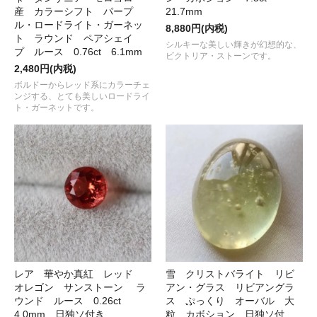
産 カラーシフト パープ
21.7mm
ル・ロードライト・ガーネッ
8,880円(内税)
ト ラウンド ペアシェイ
シルキーな美しい輝きが幻想的な、
プ ルース 0.76ct 6.1mm
ビクトリア・ストーンです。
2,480円(内税)
ボルドーからレッド系にカラーチェ
ンジする、とても美しいロードライ
ト・ガーネットです。
レア 華やか真紅 レッド
雪 クリストバライト リビ
オレゴン サンストーン ラ
アン・グラス リビアングラ
ウンド ルース 0.26ct
ス ぷっくり オーバル 大
4.0mm 日独ソ付き
粒 カボション 日独ソ付