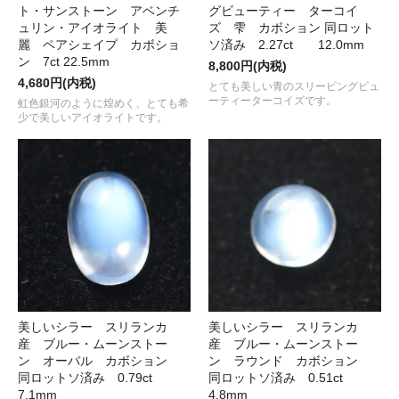
ト・サンストーン アベンチ
グビューティー ターコイ
ュリン・アイオライト 美
ズ 雫 カボション 同ロット
麗 ペアシェイプ カボショ
ソ済み 2.27ct 12.0mm
ン 7ct 22.5mm
8,800円(内税)
4,680円(内税)
とても美しい青のスリーピングビュ
ーティーターコイズです。
虹色銀河のように煌めく、とても希
少で美しいアイオライトです。
美しいシラー スリランカ
美しいシラー スリランカ
産 ブルー・ムーンストー
産 ブルー・ムーンストー
ン オーバル カボション
ン ラウンド カボション
同ロットソ済み 0.79ct
同ロットソ済み 0.51ct
7.1mm
4.8mm