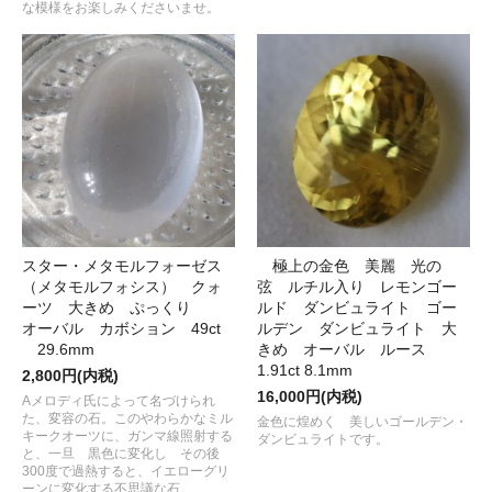
な模様をお楽しみくださいませ。
スター・メタモルフォーゼス
極上の金色 美麗 光の
（メタモルフォシス） クォ
弦 ルチル入り レモンゴー
ーツ 大きめ ぷっくり
ルド ダンビュライト ゴー
オーバル カボション 49ct
ルデン ダンビュライト 大
29.6mm
きめ オーバル ルース
1.91ct 8.1mm
2,800円(内税)
16,000円(内税)
Aメロディ氏によって名づけられ
た、変容の石。このやわらかなミル
金色に煌めく 美しいゴールデン・
キークオーツに、ガンマ線照射する
ダンビュライトです。
と、一旦 黒色に変化し その後
300度で過熱すると、イエローグリ
ーンに変化する不思議な石。