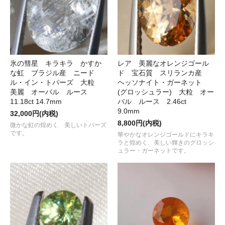
氷の彗星 キラキラ かすか
レア 美麗なオレンジゴール
な虹 ブラジル産 ニード
ド 宝石質 スリランカ産
ル・イン・トパーズ 大粒
ヘッソナイト・ガーネット
美麗 オーバル ルース
(グロッシュラー) 大粒 オー
11.18ct 14.7mm
バル ルース 2.46ct
9.0mm
32,000円(内税)
8,800円(内税)
微かな虹の煌めく 美しいトパーズ
です。
華やかなオレンジゴールドにキラキ
ラと煌めく、美しい輝きのグロッシ
ュラー・ガーネットです。