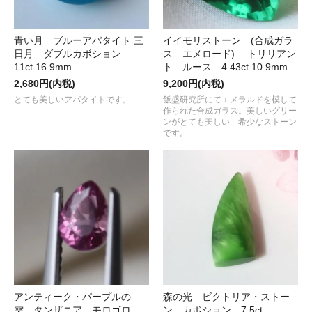
青い月 ブルーアパタイト 三
イイモリストーン (合成ガラ
日月 ダブルカボション
ス エメロード) トリリアン
11ct 16.9mm
ト ルース 4.43ct 10.9mm
2,680円(内税)
9,200円(内税)
とても美しいアパタイトです。
飯盛研究所にてエメラルドを模して
作られた合成ガラス。美しいグリー
ンがとても美しい 希少なストーン
です。
アンティーク・パープルの
森の光 ビクトリア・ストー
雫 タンザニア モロゴロ
ン カボション 7.5ct