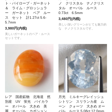
ト・パイロープ・ガーネット
ノ クリスタル ナノクリス
＆ ライム・グロッシュラ
タル オーバル ルース
ー ガーネット ペア ルー
0.73ct 6.5mm
ス セット 計1.27ct 5.6-
3,480円(内税)
5.7mm
美しい深いグリーンがとても魅力的
3,980円(内税)
な ナノクリスタルです。
美しいガーネットのペア・ルース
セットです。
レア 国産鉱物 北海道 然
月光 ミルキーグレイッシュ
別産 UV 蛍光 バイカラ
シトリン スリランカ産 ム
ー オパール 大きめ 美
ーン クォーツ 大きめ オー
麗 オーバル カボション
バル ルース 5.08ct 12.0mm