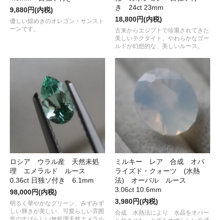
き 24ct 23mm
9,880円(内税)
18,800円(内税)
優しい煌めきのオレゴン・サンスト
ーンです。
古来からエジプトで珍重されてきた
美しいテクタイト。やわらかなゴー
ルドが幻想的な、美しいルース。
ロシア ウラル産 天然未処
ミルキー レア 合成 オパ
理 エメラルド ルース
ライズド・クォーツ (水熱
0.36ct 日独ソ付き 6.1mm
法) オーバル ルース
3.06ct 10.6mm
98,000円(内税)
3,980円(内税)
明るく華やかなグリーン、みずみず
しい輝きが美しい、可愛らしい雰囲
合成 水熱法により 水晶をオパー
気のすばらしい無処理天然エメラル