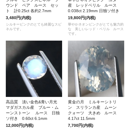
ウンド ペア ルース セッ
産 レッドベリル ルース
ト 計0.25ct 各約2.7mm
0.038ct 2.19mm 日独ソ付き
3,480円(内税)
19,800円(内税)
シルキーピンクのとても綺麗なスピ
華やかネオンピンクがとても魅力的
ネルです。
な 美しいレッド・ベリル ルース
です。
高品質 淡い金色&青い月光
黄金の月 ミルキーシトリ
マダガスカル産 ブルー・ム
ン スリランカ産 ムーン
ーンストーン ルース 日独
クォーツ 大きめ ルース
ソ付き 0.60ct 6.1mm
4.17ct 11.5mm
12,000円(内税)
7,700円(内税)