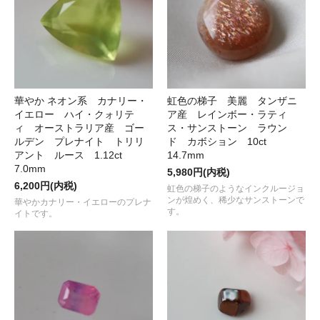
華やか ネオン系 カナリー・
虹色の梯子 美麗 タンザニ
イエロー ハイ・クォリテ
ア産 レインボー・ラティ
ィ オーストラリア産 ゴー
ス・サンストーン ラウン
ルデン プレナイト トリリ
ド カボション 10ct
アント ルース 1.12ct
14.7mm
7.0mm
5,980円(内税)
6,200円(内税)
虹色の梯子のようなインクルージョ
ンが煌めく、稀少なサンストーンで
華やかカナリー・イエローのプレナ
す。
イトです。