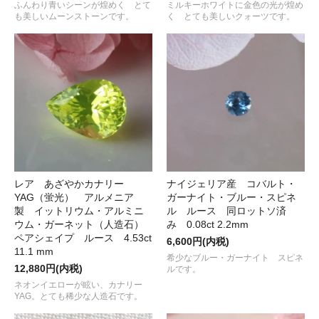
ふんわり青いシーンが煌めく とて
ミルキーホワイトに金色の光が煌め
も美しいムーンストーンです。
く とても美しいクォーツです。
レア あざやかカナリー
ナイジェリア産 コバルト・
YAG（蛍光） アルメニア
ガーナイト・ブルー・スピネ
製 イットリウム・アルミニ
ル ルース 同ロットソ済
ウム・ガーネット（人造石）
み 0.08ct 2.2mm
ペアシェイプ ルース 4.53ct
6,600円(内税)
11.1 mm
希少なブルー・ガーナイト スピネ
12,880円(内税)
ルです。
ネオンイエローが眩い、カナリー
YAG。とても稀少な人造石です。