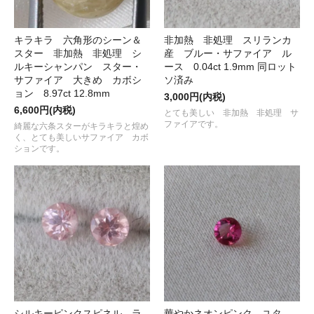
キラキラ 六角形のシーン＆
非加熱 非処理 スリランカ
スター 非加熱 非処理 シ
産 ブルー・サファイア ル
ルキーシャンパン スター・
ース 0.04ct 1.9mm 同ロット
サファイア 大きめ カボシ
ソ済み
ョン 8.97ct 12.8mm
3,000円(内税)
6,600円(内税)
とても美しい 非加熱 非処理 サ
ファイアです。
綺麗な六条スターがキラキラと煌め
く、とても美しいサファイア カボ
ションです。
シルキーピンクスピネル ラ
華やかネオンピンク ユタ