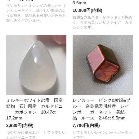
3.6mm
マンダリン・オレンジの美しいクリ
10,000円(内税)
ノヒューマイト。瑞々しい果実のよ
うな輝き、気品ある可愛いお色をお
綺麗な六条スターがキラキラと煌め
楽しみくださいませ。
く、とても美しいサファイア カボ
ションです。
ミルキーホワイトの雫 国産
レアカラー ピンク&黄緑&ブ
鉱物 石川県産 カルセドニ
ルー 奈良県天川村産 レイ
ー カボション 10.47ct
ンボー ガーネット 美結
17.2mm
晶 ルース 2.46ct 9.5mm
2,680円(内税)
7,700円(内税)
つややかに磨かれた とても美しい
とても美しいレインボー・ガーネッ
カルセドニーです。
トです。