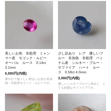
美しいお色 非処理 ミャン
少し訳あり レア 優しいブ
マー産 モゴック・ルビー
ルー 非加熱 非処理 ベト
オーバル ルース 0.14ct
ナム産 シルキー・ブルー・
3.1mm
サファイア ハート ルー
ス 0.58ct 4.0mm
6,880円(内税)
3,980円(内税)
華やかで瑞々しい明るいお色の非加
熱・非処理モゴック・ルビーです。
優しいシルキーブルーに煌めく、と
ても綺麗なサファイアです。