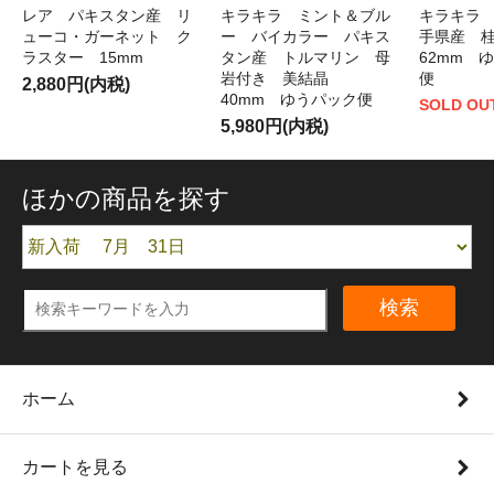
レア パキスタン産 リ
キラキラ ミント＆ブル
キラキラ
ューコ・ガーネット ク
ー バイカラー パキス
手県産 
ラスター 15mm
タン産 トルマリン 母
62mm 
岩付き 美結晶
便
2,880円(内税)
40mm ゆうパック便
SOLD OU
5,980円(内税)
ほかの商品を探す
検索
ホーム
カートを見る