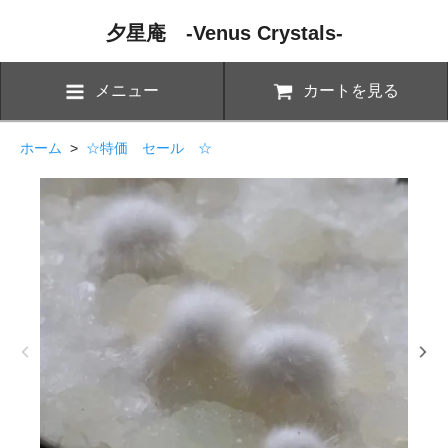
夕星庵 -Venus Crystals-
メニュー
カートを見る
ホーム
>
☆特価 セール ☆