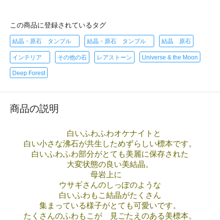
この商品に登録されているタグ
結晶・原石 タンブル
結晶・原石 タンブル
結晶 原石
インテリア
その他の石
レアストーン
Universe & the Moon
Deep Forest
商品の説明
白いふわふわオケナイトと
白い小さな沸石が共生しためずらしい標本です。
白いふわふわ部分がとても美麗に保存された
大変状態の良い美結晶。
母岩上に
ウサギさんのしっぽのような
白いふわもこ結晶がたくさん
集まっている様子がとても可愛いです。
たくさんのふわもこが 見ごたえのある美標本。