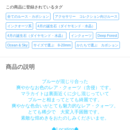
この商品に登録されているタグ
全てのルース・カボション
アクセサリー コレクション向けルース
インクオーツ系
4月の誕生石（ダイヤモンド・水晶）
4月の誕生石（ダイヤモンド・水晶）
インクォーツ
Deep Forest
Ocean & Sky
サイズで選ぶ 8-20mm
かたちで選ぶ カボション
商品の説明
ブルーが混じり合った
爽やかなお色のレア・クォーツ（含侵）です。
マラカイトは裏面近くに少し混じっていて
ブルーと相まってとても綺麗です。
爽やかな色合いがとても魅力的なレア・クォーツ。
とても稀少で 大変入手困難です。
素敵な煌めきをおたのしみくださいませ。
◆Location◆