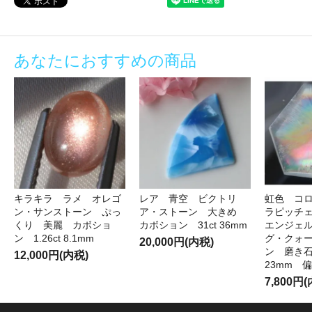
あなたにおすすめの商品
キラキラ ラメ オレゴ
レア 青空 ビクトリ
虹色 コ
ン・サンストーン ぷっ
ア・ストーン 大きめ
ラピッチ
くり 美麗 カボショ
カボション 31ct 36mm
エンジェ
ン 1.26ct 8.1mm
グ・クォ
20,000円(内税)
ン 磨き石 
12,000円(内税)
23mm 
7,800円