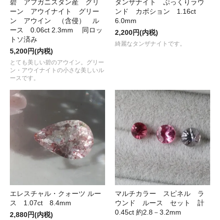
碧 アフガニスタン産 グリ
タンザナイト ぷっくりラウ
ーン アウイナイト グリー
ンド カボション 1.16ct
ン アウイン （含侵） ル
6.0mm
ース 0.06ct 2.3mm 同ロッ
2,200円(内税)
トソ済み
綺麗なタンザナイトです。
5,200円(内税)
とても美しい碧のアウイン。グリー
ン・アウイナイトの小さな美しいル
ースです。
エレスチャル・クォーツ ルー
マルチカラー スピネル ラ
ス 1.07ct 8.4mm
ウンド ルース セット 計
0.45ct 約2.8－3.2mm
2,880円(内税)