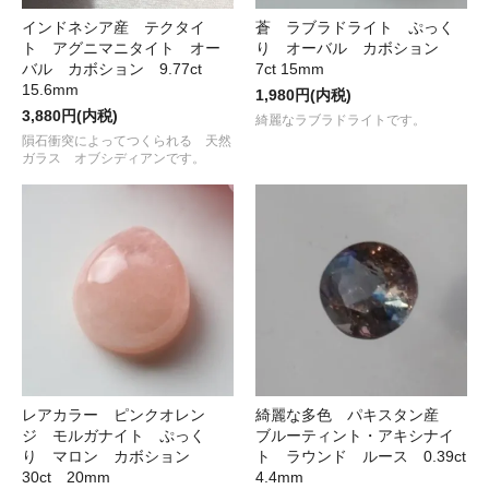
インドネシア産 テクタイ
蒼 ラブラドライト ぷっく
ト アグニマニタイト オー
り オーバル カボション
バル カボション 9.77ct
7ct 15mm
15.6mm
1,980円(内税)
3,880円(内税)
綺麗なラブラドライトです。
隕石衝突によってつくられる 天然
ガラス オブシディアンです。
レアカラー ピンクオレン
綺麗な多色 パキスタン産
ジ モルガナイト ぷっく
ブルーティント・アキシナイ
り マロン カボション
ト ラウンド ルース 0.39ct
30ct 20mm
4.4mm