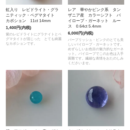
虹入り レピドライト・グラ
レア 華やかピンク系 タン
ニティック・ペグマタイト
ザニア産 カラーシフト パ
カボション 11ct 14mm
イロープ・ガーネット ルー
ス 0.64ct 5.4mm
1,400円(内税)
6,000円(内税)
紫のレピドライトにグラナイトとペ
グマタイトが混じった とても綺麗
パープリッシュ・ピンクのとても美
なカボションです。
しいパイロープ・ガーネットです。
めずらしいお色目の魅力的なガーネ
ット。パイロープでこのお色は入手
困難です。繊細な表情をおたのしみ
くださいませ。