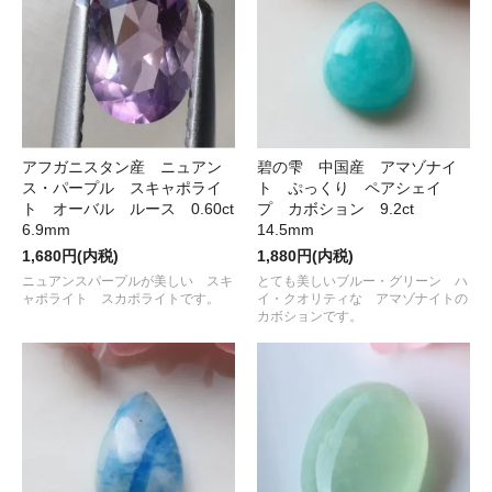
アフガニスタン産 ニュアン
碧の雫 中国産 アマゾナイ
ス・パープル スキャポライ
ト ぷっくり ペアシェイ
ト オーバル ルース 0.60ct
プ カボション 9.2ct
6.9mm
14.5mm
1,680円(内税)
1,880円(内税)
ニュアンスパープルが美しい スキ
とても美しいブルー・グリーン ハ
ャポライト スカポライトです。
イ・クオリティな アマゾナイトの
カボションです。