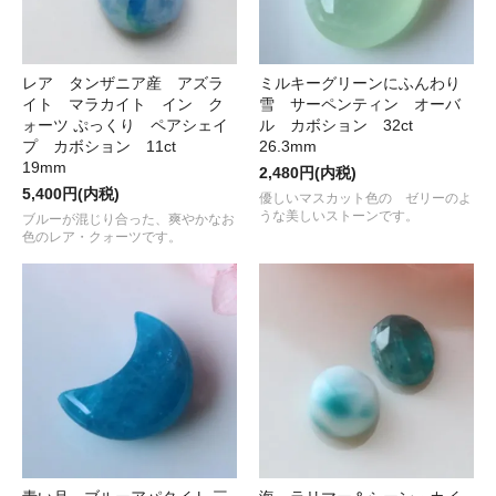
レア タンザニア産 アズラ
ミルキーグリーンにふんわり
イト マラカイト イン ク
雪 サーペンティン オーバ
ォーツ ぷっくり ペアシェイ
ル カボション 32ct
プ カボション 11ct
26.3mm
19mm
2,480円(内税)
5,400円(内税)
優しいマスカット色の ゼリーのよ
うな美しいストーンです。
ブルーが混じり合った、爽やかなお
色のレア・クォーツです。