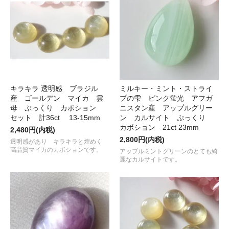
キラキラ 透明感 ブラジル
ミルキー・ミント・ストライ
産 ゴールデン マイカ 雲
プの雫 ピンク蛍光 アフガ
母 ぷっくり カボション
ニスタン産 アップルグリー
セット 計36ct 13-15mm
ン カルサイト ぷっくり
カボション 21ct 23mm
2,480円(内税)
2,800円(内税)
透明感があり キラキラと煌めく
高品質マイカのカボションです。
アップルミントグリーンのとても綺
麗なカルサイトです。