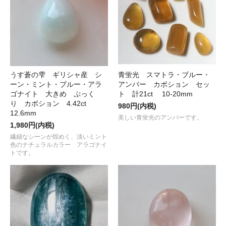
うす蒼の雫 ギリシャ産 シ
青蛍光 スマトラ・ブルー・
ーン・ミント・ブルー・アラ
アンバー カボション セッ
ゴナイト 大きめ ぷっく
ト 計21ct 10-20mm
り カボション 4.42ct
980円(内税)
12.6mm
美しい青蛍光のアンバーです。
1,980円(内税)
繊細なシーンが煌めく、淡いミント
色のナチュラルカラー アラゴナイ
トです。