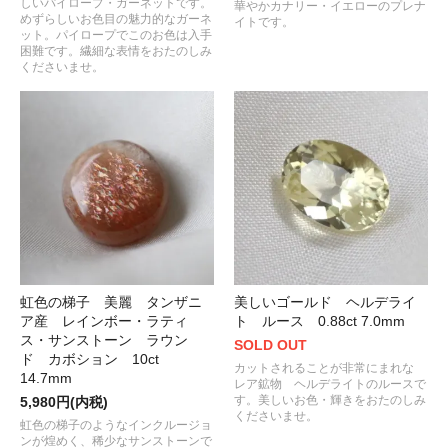
しいパイロープ・ガーネットです。
華やかカナリー・イエローのプレナ
めずらしいお色目の魅力的なガーネ
イトです。
ット。パイロープでこのお色は入手
困難です。繊細な表情をおたのしみ
くださいませ。
虹色の梯子 美麗 タンザニ
美しいゴールド ヘルデライ
ア産 レインボー・ラティ
ト ルース 0.88ct 7.0mm
ス・サンストーン ラウン
SOLD OUT
ド カボション 10ct
カットされることが非常にまれな
14.7mm
レア鉱物 ヘルデライトのルースで
す。美しいお色・輝きをおたのしみ
5,980円(内税)
くださいませ。
虹色の梯子のようなインクルージョ
ンが煌めく、稀少なサンストーンで