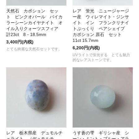
天然石 カボション セッ
レア 蛍光 ニュージャージ
ト ピンクオパール バイカ
ー産 ウィレマイト・ジンサ
ラーシーンカイヤナイト オ
イト イン フランクリナイ
イル入りクォーツスフィア
トぷっくり ペアシェイプ
計23ct 8－18.5mm
カボション 原石 セット
11ct 15.7mm
3,400円(内税)
6,200円(内税)
とても綺麗な天然石セットです。
UVライトで蛍光する とても魅力
的なレアストーンです。
レア 栃木県産 デュモルチ
うす蒼の雫 ギリシャ産 シ
ェライト （デュモルチ
ーン・ミント・ブルー・アラ