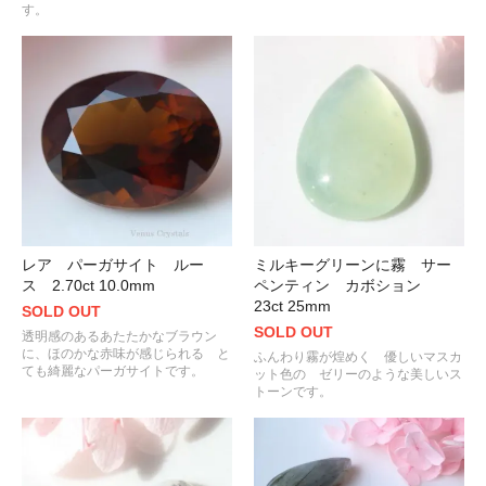
す。
レア パーガサイト ルー
ミルキーグリーンに霧 サー
ス 2.70ct 10.0mm
ペンティン カボション
23ct 25mm
SOLD OUT
SOLD OUT
透明感のあるあたたかなブラウン
に、ほのかな赤味が感じられる と
ふんわり霧が煌めく 優しいマスカ
ても綺麗なパーガサイトです。
ット色の ゼリーのような美しいス
トーンです。