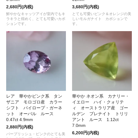
2,680円(内税)
3,680円(内税)
鮮やかなキャッツアイが室内でもキ
とても可愛いピンク＆オレンジの美
ラキラと煌めく、とても可愛いカボ
しいモルガナイト カボションで
ションです。
す。
レア 華やかピンク系 タン
華やか ネオン系 カナリー・
ザニア モロゴロ産 カラー
イエロー ハイ・クォリテ
シフト パイロープ・ガーネ
ィ オーストラリア産 ゴー
ット オーバル ルース
ルデン プレナイト トリリ
0.47ct 4.9mm
アント ルース 1.12ct
7.0mm
2,880円(内税)
6,200円(内税)
パープリッシュ・ピンクのとても美