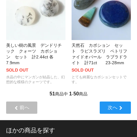
美しい樹の風景 デンドリチ
天然石 カボション セッ
ック クォーツ カボショ
ト ラピスラズリ ペトリフ
ン セット 計2.44ct 各
ァイドオパール ラブラドラ
7.9mm
イト 計71ct 23-28mm
SOLD OUT
SOLD OUT
水晶の中にマンガンが結晶した、幻
とても綺麗なカボションセットで
想的な模様のクォーツです。
す。
51
1
50
商品中
-
商品
前へ
次へ
ほかの商品を探す