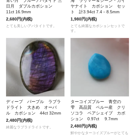
青い月 ブルーアパタイト 三
海 ラリマー＆シーン・カイ
日月 ダブルカボション
ヤナイト カボション セッ
11ct 16.9mm
ト 計3.94ct 7.4－8.5mm
2,680円(内税)
1,980円(内税)
とても美しいアパタイトです。
とても綺麗なカボションセットで
す。
ディープ パープル ラブラ
ターコイズブルー 青空の
ドライト 大きめ オーバ
雫 高品質 ペルー産 クリ
ル カボション 44ct 32mm
ソコラ ペアシェイプ カボ
ション 0.97ct 9.7mm
2,480円(内税)
2,480円(内税)
綺麗なラブラドライトです。
鮮やかなターコイズブルーがとても