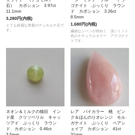
石） カボション 3.97ct
ゴナイト ぷっくり ラウン
11.1mm
ド カボション 3.26ct
8.5mm
3,280円(内税)
1,680円(内税)
とても綺麗な青紫のデュモルチ石で
す。
繊細なシーンが煌めく、淡いミント
色のナチュラルカラー アラゴナイ
トです。
ネオン＆ミルクの猫目 イン
レア バイカラー 桃 ピン
ド産 クリソベリル キャッ
ク＆ほんのりオレンジ モル
ツアイ ぷっくり ラウン
ガナイト ぷっくり ペアシ
ド カボション 0.46ct
ェイプ カボション 41ct
3.5mm
31mm