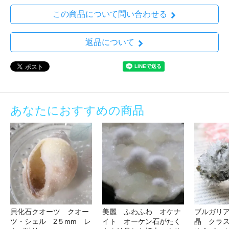
この商品について問い合わせる
返品について
あなたにおすすめの商品
貝化石クオーツ クオー
美麗 ふわふわ オケナ
ブルガリ
ツ・シェル 2５mm レ
イト オーケン石がたく
晶 クラス