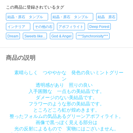
この商品に登録されているタグ
結晶・原石 タンブル
結晶・原石 タンブル
結晶 原石
インテリア
その他の石
アポフィライト
Deep Forest
Dream
Sweets like...
God & Angel
***Synchronisity***
商品の説明
素晴らしく つややかな 発色の良いミントグリー
ン
透明感があり 照りの良い
入手困難な 一点もの美結晶です。
ダメージのない美結晶です。
フラワーのような形の美結晶です。
ところどころ虹が煌めきます。
整ったフォルムの気品あるグリーンアポフィライト。
画像で黒っぽく見える部分は
光の反射によるもので 実物にはございません。