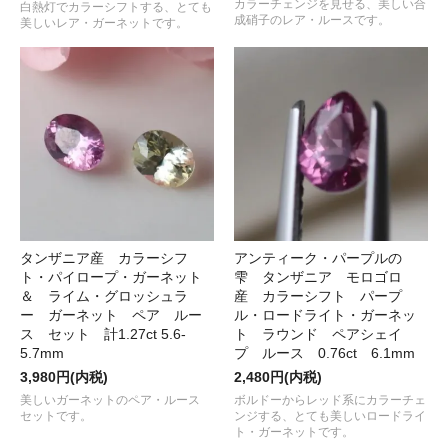
カラーチェンジを見せる、美しい合
白熱灯でカラーシフトする、とても
成硝子のレア・ルースです。
美しいレア・ガーネットです。
タンザニア産 カラーシフ
アンティーク・パープルの
ト・パイロープ・ガーネット
雫 タンザニア モロゴロ
＆ ライム・グロッシュラ
産 カラーシフト パープ
ー ガーネット ペア ルー
ル・ロードライト・ガーネッ
ス セット 計1.27ct 5.6-
ト ラウンド ペアシェイ
5.7mm
プ ルース 0.76ct 6.1mm
3,980円(内税)
2,480円(内税)
美しいガーネットのペア・ルース
ボルドーからレッド系にカラーチェ
セットです。
ンジする、とても美しいロードライ
ト・ガーネットです。