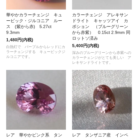
華やかカラーチェンジ キュ
カラーチェンジ アレキサン
ービック・ジルコニア ルー
ドライト キャッツアイ カ
ス (紫から赤) 5.27ct
ボション （ブルーグリーン
9.3mm
から赤紫） 0.15ct 2.9mm 同
ロットソ済み
1,480円(内税)
5,400円(内税)
白熱灯で パープルからレッドにカ
ラーチェンジする キュービックジ
深みのブルーグリーンから赤紫への
ルコニアです。
カラーチェンジがとても美しい ア
レキサンドライトです。
レア 華やかピンク系 タン
レア タンザニア産 インペ