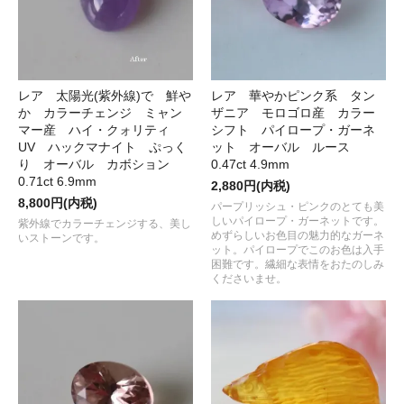
レア 太陽光(紫外線)で 鮮や
レア 華やかピンク系 タン
か カラーチェンジ ミャン
ザニア モロゴロ産 カラー
マー産 ハイ・クォリティ
シフト パイロープ・ガーネ
UV ハックマナイト ぷっく
ット オーバル ルース
り オーバル カボション
0.47ct 4.9mm
0.71ct 6.9mm
2,880円(内税)
8,800円(内税)
パープリッシュ・ピンクのとても美
しいパイロープ・ガーネットです。
紫外線でカラーチェンジする、美し
めずらしいお色目の魅力的なガーネ
いストーンです。
ット。パイロープでこのお色は入手
困難です。繊細な表情をおたのしみ
くださいませ。