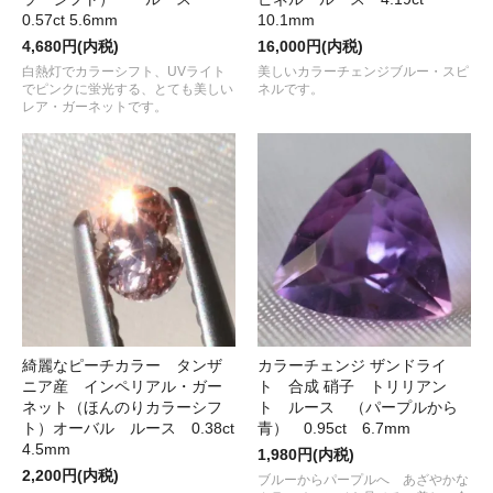
0.57ct 5.6mm
10.1mm
4,680円(内税)
16,000円(内税)
白熱灯でカラーシフト、UVライト
美しいカラーチェンジブルー・スピ
でピンクに蛍光する、とても美しい
ネルです。
レア・ガーネットです。
綺麗なピーチカラー タンザ
カラーチェンジ ザンドライ
ニア産 インペリアル・ガー
ト 合成 硝子 トリリアン
ネット（ほんのりカラーシフ
ト ルース （パープルから
ト）オーバル ルース 0.38ct
青） 0.95ct 6.7mm
4.5mm
1,980円(内税)
2,200円(内税)
ブルーからパープルへ あざやかな