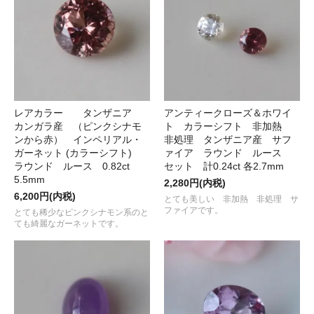
レアカラー タンザニア
アンティークローズ＆ホワイ
カンガラ産 （ピンクシナモ
ト カラーシフト 非加熱
ンから赤） インペリアル・
非処理 タンザニア産 サフ
ガーネット (カラーシフト)
ァイア ラウンド ルース
ラウンド ルース 0.82ct
セット 計0.24ct 各2.7mm
5.5mm
2,280円(内税)
6,200円(内税)
とても美しい 非加熱 非処理 サ
ファイアです。
とても稀少なピンクシナモン系のと
ても綺麗なガーネットです。