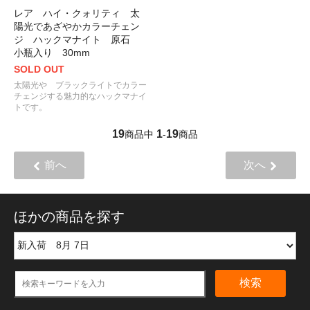
レア ハイ・クォリティ 太
陽光であざやかカラーチェン
ジ ハックマナイト 原石
小瓶入り 30mm
SOLD OUT
太陽光や ブラックライトでカラー
チェンジする魅力的なハックマナイ
トです。
19
1
19
商品中
-
商品
前へ
次へ
ほかの商品を探す
検索