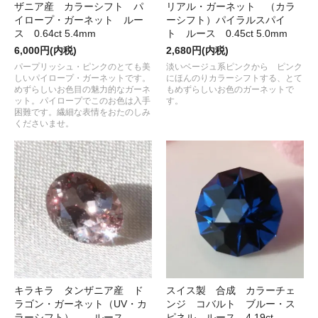
ザニア産 カラーシフト パ
リアル・ガーネット （カラ
イロープ・ガーネット ルー
ーシフト）パイラルスパイ
ス 0.64ct 5.4mm
ト ルース 0.45ct 5.0mm
6,000円(内税)
2,680円(内税)
パープリッシュ・ピンクのとても美
淡いベージュ系ピンクから ピンク
しいパイロープ・ガーネットです。
にほんのりカラーシフトする、とて
めずらしいお色目の魅力的なガーネ
もめずらしいお色のガーネットで
ット。パイロープでこのお色は入手
す。
困難です。繊細な表情をおたのしみ
くださいませ。
キラキラ タンザニア産 ド
スイス製 合成 カラーチェ
ラゴン・ガーネット（UV・カ
ンジ コバルト ブルー・ス
ラーシフト） ルース
ピネル ルース 4.19ct