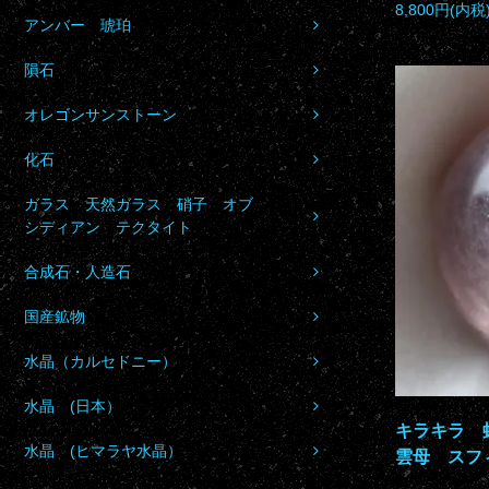
8,800円(内税
アンバー 琥珀
隕石
オレゴンサンストーン
化石
ガラス 天然ガラス 硝子 オブ
シディアン テクタイト
合成石・人造石
国産鉱物
水晶（カルセドニー）
水晶 (日本）
キラキラ 
水晶 (ヒマラヤ水晶）
雲母 スフ