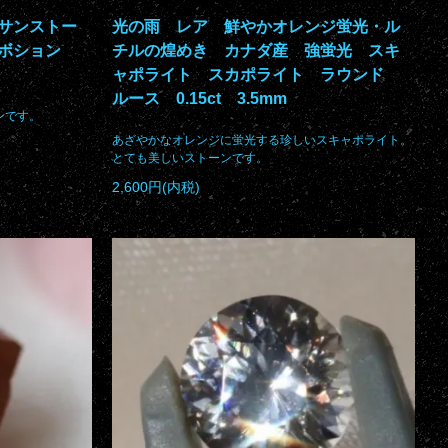
サンストー
光の雨 レア 鮮やかオレンジ蛍光・ル
カボション
チルの煌めき カナダ産 強蛍光 スキ
ャポライト スカポライト ラウンド
ルース 0.15ct 3.5mm
ンです。
あざやかなオレンジに蛍光する珍しいスキャポライト。
とても美しいストーンです。
2,600円(内税)