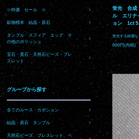
蛍光 合成
☆特価 セール ☆
ル エリナ
鉱物標本 結晶・原石
ョン 1ct 5
タンブル スフィア エッグ そ
蛍光する綺麗な
の他のポリッシュ
800円(内税)
宝石・貴石・天然石ビーズ・ブレ
スレット
グループから探す
全てのルース・カボション
結晶・原石 タンブル
天然石ビーズ、ブレスレット、ペ