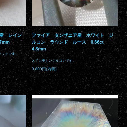
産 レイン
ファイア タンザニア産 ホワイト ジ
7mm
ルコン ラウンド ルース 0.66ct
4.8mm
ネットです。
とても美しいジルコンです。
9,800円(内税)