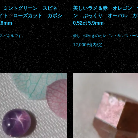
 ミントグリーン スピネ
美しいラメ＆赤 オレゴン 
イト ローズカット カボシ
ン ぷっくり オーバル 
.8mm
0.52ct 5.9mm
スピネルです。
優しい煌めきのオレゴン・サンストー
12,000円(内税)