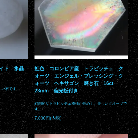
イト 氷晶
虹色 コロンビア産 トラピッチェ ク
オーツ エンジェル・ブレッシング・ク
ォーツ ヘキサゴン 磨き石 16ct
しい石です。
23mm 偏光板付き
幻想的なトラピッチェ模様が煌めく、美しいクオーツで
す。
7,800円(内税)