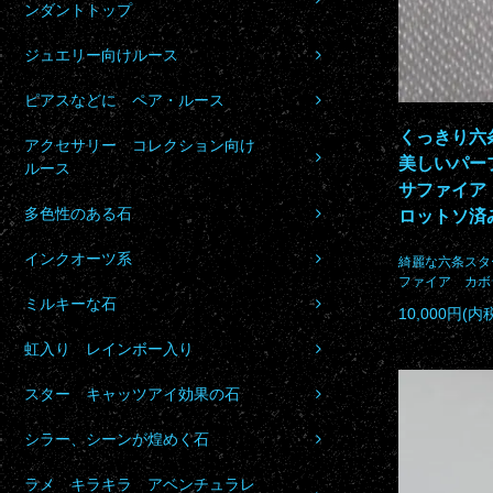
ンダントトップ
ジュエリー向けルース
ピアスなどに ペア・ルース
くっきり六
アクセサリー コレクション向け
美しいパー
ルース
サファイア
多色性のある石
ロットソ済み 
インクオーツ系
綺麗な六条スタ
ファイア カボ
ミルキーな石
10,000円(内
虹入り レインボー入り
スター キャッツアイ効果の石
シラー、シーンが煌めく石
ラメ キラキラ アベンチュラレ