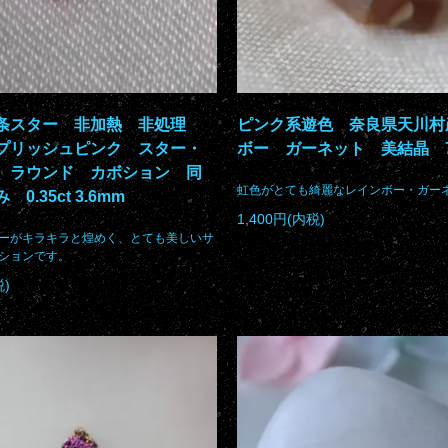
条スター 非加熱 非処理
ピンク系遊色 奈良県天川村
プリッシュピンク スター・
ボー ガーネット 美結晶 
 ラウンド カボション 同
虹色がとても綺麗なレインボー・ガー
0.35ct 3.6mm
1,400円(内税)
ーがキラキラと煌めく、とても美しいサ
ションです。
税)