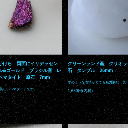
かけら 両面にイリデッセン
グリーンランド産 クリオラ
ル&ゴールド ブラジル産 レ
石 タンブル 26mm
ヘマタイト 原石 7mm
氷のような表情がとても魅力的な 美
美しいヘマタイトです。
1,680円(内税)