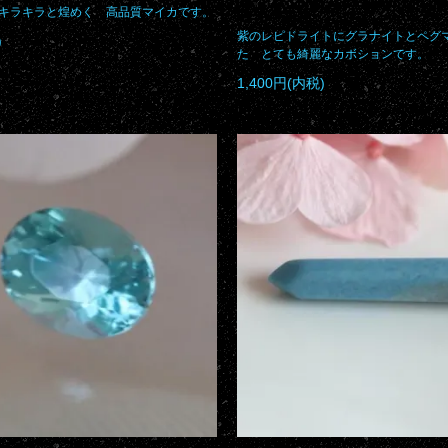
キラキラと煌めく 高品質マイカです。
紫のレピドライトにグラナイトとペグ
)
た とても綺麗なカボションです。
1,400円(内税)