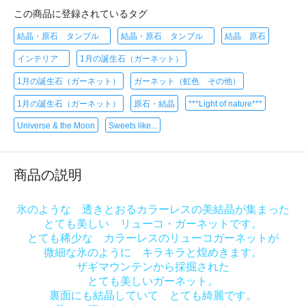
この商品に登録されているタグ
結晶・原石 タンブル
結晶・原石 タンブル
結晶 原石
インテリア
1月の誕生石（ガーネット）
1月の誕生石（ガーネット）
ガーネット（虹色 その他）
1月の誕生石（ガーネット）
原石・結晶
***Light of nature***
Universe & the Moon
Sweets like...
商品の説明
氷のような 透きとおるカラーレスの美結晶が集まった
とても美しい リューコ・ガーネットです。
とても稀少な カラーレスのリューコガーネットが
微細な氷のように キラキラと煌めきます。
ザギマウンテンから採掘された
とても美しいガーネット。
裏面にも結晶していて とても綺麗です。