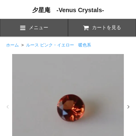
夕星庵 -Venus Crystals-
メニュー
カートを見る
ホーム
>
ルース ピンク・イエロー 暖色系