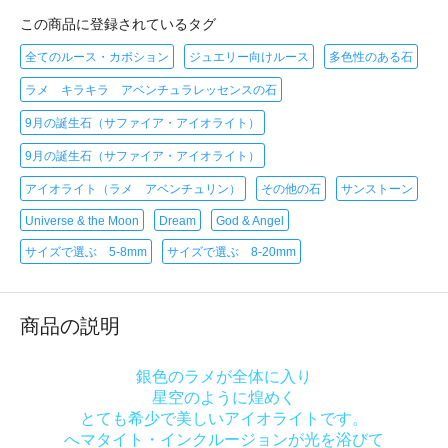
この商品に登録されているタグ
全てのルース・カボション
ジュエリー向けルース
多色性のある石
ラメ キラキラ アベンチュラレッセンスの石
9月の誕生石（サファイア・アイオライト）
9月の誕生石（サファイア・アイオライト）
アイオライト（ラメ アベンチュリン）
その他の石
サンストーン
Universe & the Moon
Dream
God & Angel
サイズで選ぶ 5-8mm
サイズで選ぶ 8-20mm
商品の説明
銀色のラメが全体に入り
星空のように煌めく
とても希少で美しいアイオライトです。
へマタイト・インクルージョンが光を浴びて