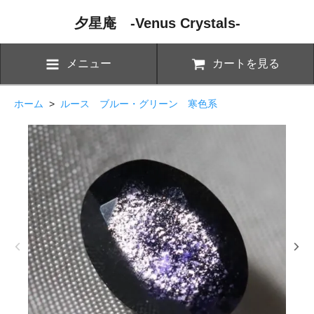
夕星庵 -Venus Crystals-
メニュー
カートを見る
ホーム
>
ルース ブルー・グリーン 寒色系