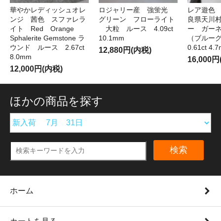
華やかレディッシュオレ
ロジャリー産 強蛍光
レア遊色
ンジ 茜色 スファレラ
グリーン フローライト
良県天川
イト Red Orange
大粒 ルース 4.09ct
ー ガー
Sphalerite Gemstone ラ
10.1mm
（ブルー
ウンド ルース 2.67ct
0.61ct 4.
12,880円(内税)
8.0mm
16,000
12,000円(内税)
ほかの商品を探す
検索
ホーム