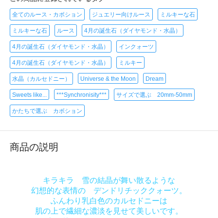
全てのルース・カボション
ジュエリー向けルース
ミルキーな石
ミルキーな石
ルース
4月の誕生石（ダイヤモンド・水晶）
4月の誕生石（ダイヤモンド・水晶）
インクォーツ
4月の誕生石（ダイヤモンド・水晶）
ミルキー
水晶（カルセドニー）
Universe & the Moon
Dream
Sweets like...
***Synchronisity***
サイズで選ぶ 20mm-50mm
かたちで選ぶ カボション
商品の説明
キラキラ 雪の結晶が舞い散るような
幻想的な表情の デンドリチッククォーツ。
ふんわり乳白色のカルセドニーは
肌の上で繊細な濃淡を見せて美しいです。