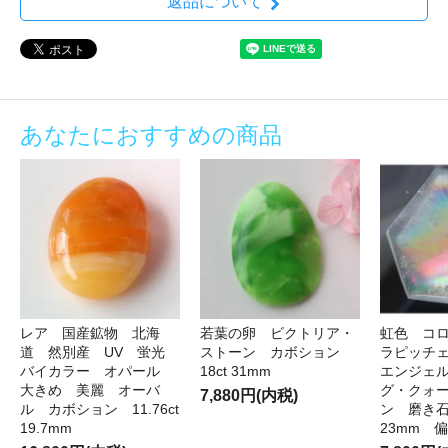
返品について
あなたにおすすめの商品
レア 国産鉱物 北海
若葉の卵 ビクトリア・
虹色 コ
道 然別産 UV 蛍光
ストーン カボション
ラピッチ
バイカラー オパール
18ct 31mm
エンジェ
大きめ 美麗 オーバ
グ・クォ
7,880円(内税)
ル カボション 11.76ct
ン 磨き石 
19.7mm
23mm 