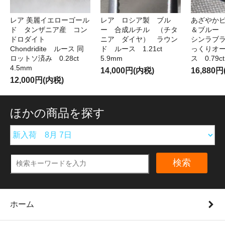
レア 美麗イエローゴール
レア ロシア製 ブル
あざやか
ド タンザニア産 コン
ー 合成ルチル （チタ
＆ブルー
ドロダイト
ニア ダイヤ） ラウン
シンラブ
Chondridite ルース 同
ド ルース 1.21ct
っくりオ
ロットソ済み 0.28ct
5.9mm
ス 0.79c
4.5mm
14,000円(内税)
16,880
12,000円(内税)
ほかの商品を探す
検索
ホーム