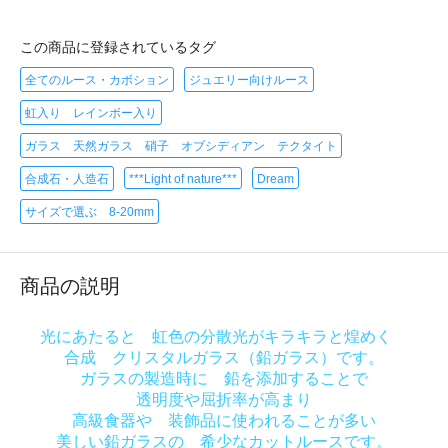
この商品に登録されているタグ
全てのルース・カボション
ジュエリー向けルース
虹入り レインボー入り
ガラス 天然ガラス 硝子 オブシディアン テクタイト
合成石・人造石
***Light of nature***
Dream
サイズで選ぶ 8-20mm
商品の説明
光にあたると 虹色の分散光がキラキラと煌めく
合成 クリスタルガラス（鉛ガラス）です。
ガラスの製造時に 鉛を添加することで
透明度や屈折率が高まり
高級食器や 装飾品に使われることが多い
美しい鉛ガラスの 希少なカットルースです。