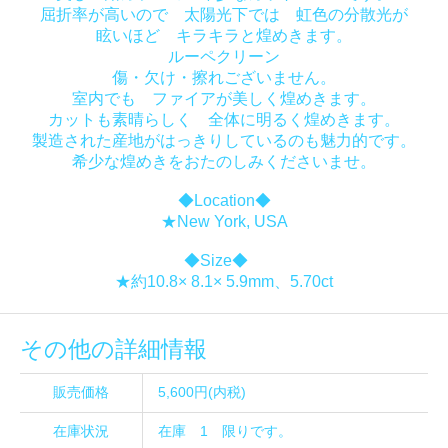
屈折率が高いので 太陽光下では 虹色の分散光が
眩いほど キラキラと煌めきます。
ルーペクリーン
傷・欠け・擦れございません。
室内でも ファイアが美しく煌めきます。
カットも素晴らしく 全体に明るく煌めきます。
製造された産地がはっきりしているのも魅力的です。
希少な煌めきをおたのしみくださいませ。
◆Location◆
★New York, USA
◆Size◆
★約10.8× 8.1× 5.9mm、5.70ct
その他の詳細情報
販売価格
5,600円(内税)
在庫状況
在庫 1 限りです。