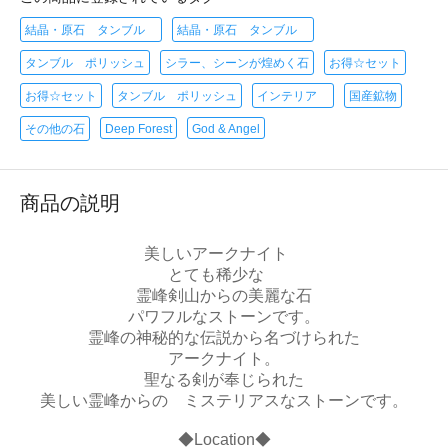
結晶・原石 タンブル
結晶・原石 タンブル
タンブル ポリッシュ
シラー、シーンが煌めく石
お得☆セット
お得☆セット
タンブル ポリッシュ
インテリア
国産鉱物
その他の石
Deep Forest
God & Angel
商品の説明
美しいアークナイト
とても稀少な
霊峰剣山からの美麗な石
パワフルなストーンです。
霊峰の神秘的な伝説から名づけられた
アークナイト。
聖なる剣が奉じられた
美しい霊峰からの ミステリアスなストーンです。
◆Location◆