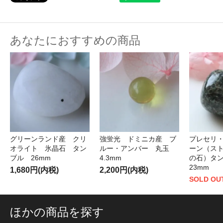
あなたにおすすめの商品
グリーンランド産 クリ
強蛍光 ドミニカ産 ブ
プレセリ
オライト 氷晶石 タン
ルー・アンバー 丸玉
ーン（ス
ブル 26mm
4.3mm
の石）タ
23mm
1,680円(内税)
2,200円(内税)
SOLD OU
ほかの商品を探す