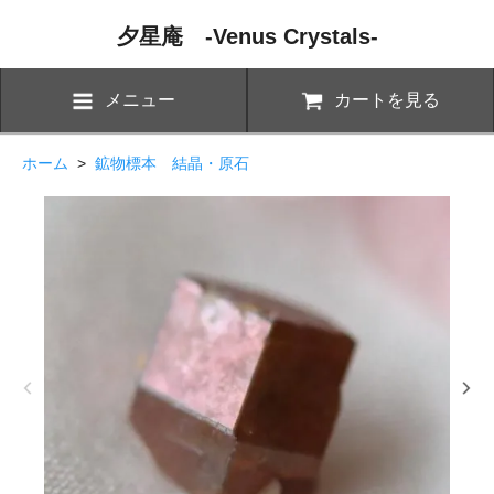
夕星庵 -Venus Crystals-
メニュー
カートを見る
ホーム
>
鉱物標本 結晶・原石