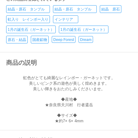
結晶・原石 タンブル
結晶・原石 タンブル
結晶 原石
虹入り レインボー入り
インテリア
1月の誕生石（ガーネット）
1月の誕生石（ガーネット）
原石・結晶
国産鉱物
Deep Forest
Dream
商品の説明
虹色がとても綺麗なレインボー・ガーネットです。
美しいピンク系の遊色が美しく煌めきます。
美しい輝きをおたのしみくださいませ。
◆産地◆
★奈良県天川村 行者還岳
◆サイズ◆
★約7× 6× 4mm